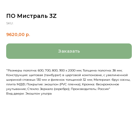
ПО Мистраль 3Z
SKU:
9620,00
р.
Заказать
"Размеры полотна: 600, 700, 800, 900 х 2000 мм; Толщина полотна: 38 мм;
Конструкция: щитовая (тамбурат) в царговой компоновке, с увеличенной
шириной стоевых 130 мм и филенок толщиной 32 мм; Материал: брус сосны,
плита МДФ; Покрытие: экошпон (PVC пленка); Кромка: бескромочное
укутывание; Стекло: Зеркало (серебро); Производитель: Россия"
Вид двери: Экошпон ультра