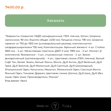
7400,00
р.
Заказать
"Варианты покрытия: МДФ неокрашенный, ПВХ пленка, Шпон; Ширина
наличника: 90 мм; Высота общая: 2200 мм; Толщина стены: 190 мм; Ширина
проема: от 750 до 1300 мм (универсальный размер, комплектуется
сводорасширителем 750 мм); Комплектация: Арочный элемент: 4 шт. Стойка:
1800 мм - 4 шт. Межстоевая пластина (ДВП 3 мм): 1900 мм - 3 шт. Импост (2
комплекта): боковинки - 4 шт., стыковочные планки - 2 шт. Замок
декоративный (каплевидный): - 4 шт.; Цветовая гамма (ПВХ пленка): Белый
Софт Тач, Белая Эмаль, Белый Ясень, Венге, Дуб Антик, Дуб Белёный, Дуб
Грей, Дуб Золотой, Дуб Молочный, Дуб Светлый, Дуб Шоколадный,
Итальянский Орех, Капучино, Махагон, Миланский Орех, Светлый Венге,
Тёмный Орех, Тиковое Дерево; Цветовая гамма (Шпон): Дуб (лак), Дуб (без
лака), Орех (лак); Производитель: Россия"
Вид двери: Арки
Tilda
Made on