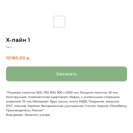
Х-лайн 1
SKU:
10180,00
р.
Заказать
"Размеры полотна: 600, 700, 800, 900 х 2000 мм; Толщина полотна: 40 мм;
Конструкция: поэлементная (царговая) сборка, с усиленными стоевыми
шириной 115 мм; Материал: брус сосны, плита МДФ; Покрытие: экошпон
(PVC пленка); Кромка: бескромочное укутывание; Стекло: Черное (Лакобель);
Производитель: Россия"
Вид двери: Экошпон ультра