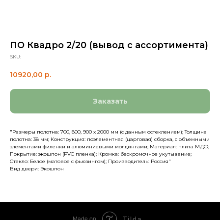
ПО Квадро 2/20 (вывод с ассортимента)
SKU:
10920,00
р.
Заказать
"Размеры полотна: 700, 800, 900 х 2000 мм (с данным остеклением); Толщина
полотна: 38 мм; Конструкция: поэлементная (царговая) сборка, с объемными
элементами филенки и алюминиевыми молдингами; Материал: плита МДФ;
Покрытие: экошпон (PVC пленка); Кромка: бескромочное укутывание;
Стекло: Белое (матовое с фьюзингом); Производитель: Россия"
Вид двери: Экошпон
Tilda
Made on