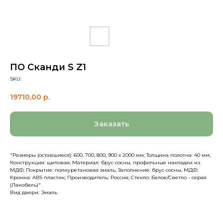
ПО Сканди S Z1
SKU:
19710,00
р.
Заказать
"Размеры (оставшиеся): 600, 700, 800, 900 х 2000 мм; Толщина полотна: 40 мм;
Конструкция: щитовая; Материал: брус сосны, профильные накладки из
МДФ; Покрытие: полиуретановая эмаль; Заполнение: брус сосны, МДФ;
Кромка: ABS пластик; Производитель: Россия; Стекло: Белое/Светло - серая
(Лакобель)"
Вид двери: Эмаль