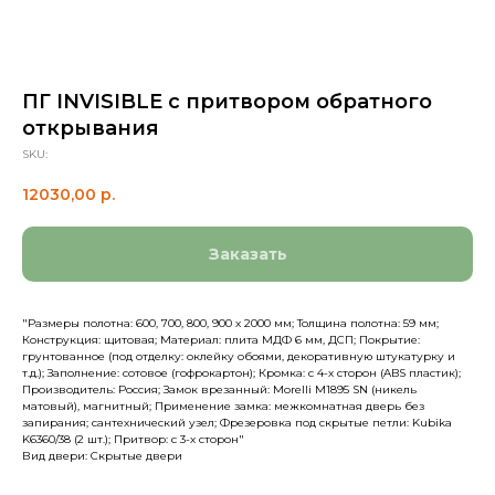
ПГ INVISIBLE с притвором обратного
открывания
SKU:
12030,00
р.
Заказать
"Размеры полотна: 600, 700, 800, 900 х 2000 мм; Толщина полотна: 59 мм;
Конструкция: щитовая; Материал: плита МДФ 6 мм, ДСП; Покрытие:
грунтованное (под отделку: оклейку обоями, декоративную штукатурку и
т.д.); Заполнение: сотовое (гофрокартон); Кромка: с 4-х сторон (ABS пластик);
Производитель: Россия; Замок врезанный: Morelli M1895 SN (никель
матовый), магнитный; Применение замка: межкомнатная дверь без
запирания; сантехнический узел; Фрезеровка под скрытые петли: Kubika
K6360/38 (2 шт.); Притвор: с 3-х сторон"
Вид двери: Скрытые двери