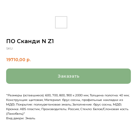
ПО Сканди N Z1
SKU:
19710,00
р.
Заказать
"Размеры (оставшиеся): 600, 700, 800, 900 х 2000 мм; Толщина полотна: 40 мм;
Конструкция: щитовая; Материал: брус сосны, профильные накладки из
МДФ; Покрытие: полиуретановая эмаль; Заполнение: брус сосны, МДФ;
Кромка: ABS пластик; Производитель: Россия; Стекло: Белое/Слоновая кость
(Лакобель)"
Вид двери: Эмаль