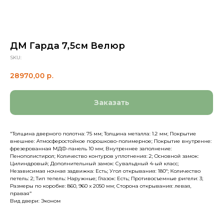
ДМ Гарда 7,5см Велюр
SKU:
28970,00
р.
Заказать
"Толщина дверного полотна: 75 мм; Толщина металла: 1.2 мм; Покрытие
внешнее: Атмосферостойкое порошково-полимерное; Покрытие внутренне:
фрезерованная МДФ-панель 10 мм; Внутреннее заполнение:
Пенополистирол; Количество контуров уплотнения: 2; Основной замок:
Цилиндровый; Дополнительный замок: Сувальдный 4-ый класс;
Независимая ночная задвижка: Есть; Угол открывания: 180º; Количество
петель: 2; Тип тепель: Наружные; Глазок: Есть; Противосъемные ригели: 3;
Размеры по коробке: 860, 960 х 2050 мм; Сторона открывания: левая,
правая"
Вид двери: Эконом