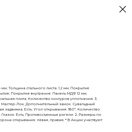
мм; Толщина стального листа: 1,2 мм; Покрытие
ытие; Покрытие внутренне: Панель МДФ 12 мм;
альная плита; Количество контуров уплотнения: 3;
 Мастер-Лок; Дополнительный замок: Сувальдный
 задвижка: Есть; Угол открывания: 180º; Количество
е; Глазок: Есть; Противосъемные ригели: 2; Размеры по
торона открывания: левая, правая; * В Акции участвуют: