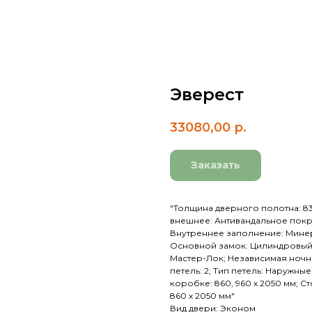
Эверест
33080,00
р.
Заказать
"Толщина дверного полотна: 83 
внешнее: Антивандальное покр
Внутреннее заполнение: Минер
Основной замок: Цилиндровый
Мастер-Лок; Независимая ночная
петель: 2; Тип петель: Наружны
коробке: 860, 960 х 2050 мм; С
860 х 2050 мм"
Вид двери: Эконом