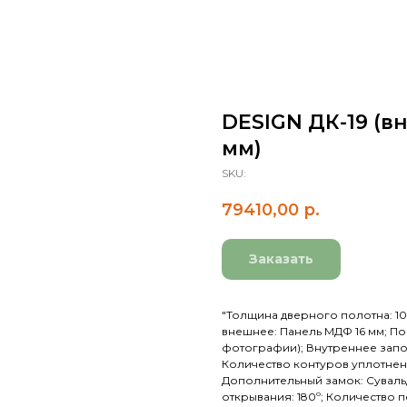
DESIGN ДК-19 (вн
мм)
SKU:
79410,00
р.
Заказать
"Толщина дверного полотна: 100
внешнее: Панель МДФ 16 мм; П
фотографии); Внутреннее запо
Количество контуров уплотнени
Дополнительный замок: Сувальдн
открывания: 180º; Количество пе