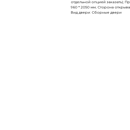
отдельной опцией заказать); П
960 * 2050 мм; Сторона открыва
Вид двери: Сборные двери