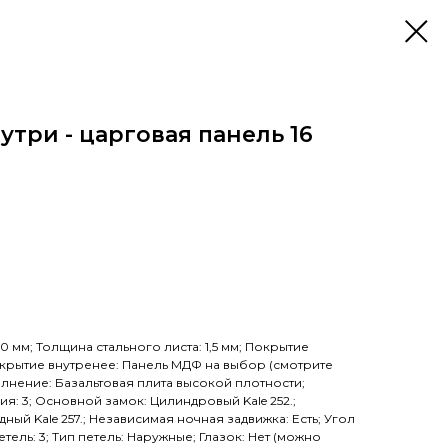
утри - царговая панель 16
 мм; Толщина стального листа: 1,5 мм; Покрытие
окрытие внутренее: Панель МДФ на выбор (смотрите
лнение: Базальтовая плита высокой плотности;
я: 3; Основной замок: Цилиндровый Kale 252.;
ый Kale 257.; Независимая ночная задвижка: Есть; Угол
тель: 3; Тип петель: Наружные; Глазок: Нет (можно