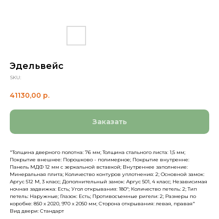
Эдельвейс
SKU:
41130,00
р.
Заказать
"Толщина дверного полотна: 76 мм; Толщина стального листа: 1,5 мм;
Покрытие внешнее: Порошково - полимерное; Покрытие внутренне:
Панель МДФ 12 мм с зеркальной вставкой; Внутреннее заполнение:
Минеральная плита; Количество контуров уплотнения: 2; Основной замок:
Аргус 512 М, 3 класс; Дополнительный замок: Аргус 501, 4 класс; Независимая
ночная задвижка: Есть; Угол открывания: 180º; Количество петель: 2; Тип
петель: Наружные; Глазок: Есть; Противосъемные ригели: 2; Размеры по
коробке: 850 х 2020, 970 х 2050 мм; Сторона открывания: левая, правая"
Вид двери: Стандарт