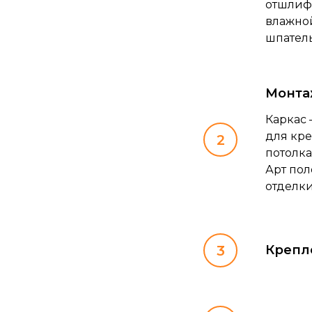
отшлифо
влажной
шпатель
Монта
Каркас 
для кре
потолка
Арт пол
отделки
Крепл