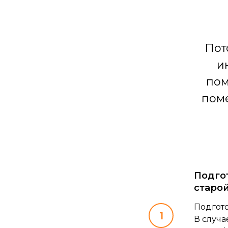
Пот
и
пом
поме
Подгот
старой
Подгото
В случа