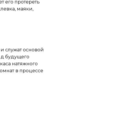
ет его протереть
левка, маяки,
ни служат основой
ид будущего
ркаса натяжного
комнат в процессе