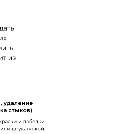
дать
их
мить
ит из
и, удаление
лка стыков)
краски и побелки.
 или штукатуркой,