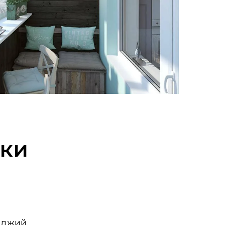
вки
оджий.