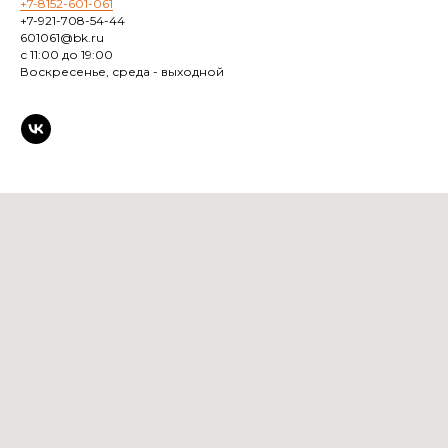
+7-8152-601-061
+7-921-708-54-44
601061@bk.ru
с 11:00 до 19:00
Воскресенье, среда - выходной